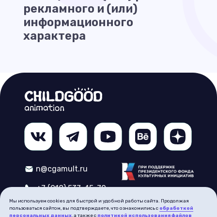
рекламного и (или)
информационного
характера
n@cgamult.ru
+7 (918) 537-45-70
Мы используем cookies для быстрой и удобной работы сайта. Продолжая
Ростов-на-Дону
пользоваться сайтом, вы подтверждаете, что ознакомились с
обработкой
персональных данных
, а также с
политикой использования файлов